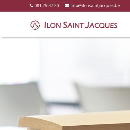
081 25 37 80
info@ilonsaintjacques.be
ILON SAINT-JACQUES