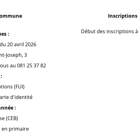
e commune
Inscriptions
Début des inscriptions à
es :
 du 20 avril 2026
int-Joseph, 3
vous au 081 25 37 82
:
tions (FUI)
arte d'identité
année :
se (CEB)
e en primaire